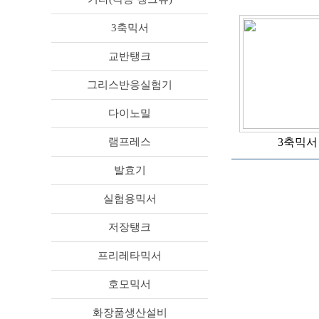
3축믹서
교반탱크
그리스반응실험기
다이노밀
램프레스
3축믹서
발효기
실험용믹서
저장탱크
프리레타믹서
호모믹서
화장품생산설비