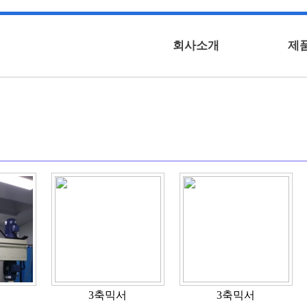
회사소개
제
3축믹서
3축믹서