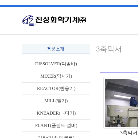
3축믹서
DISSOLVER(디솔바)
MIXER(믹서기)
REACTOR(반응기)
MILL(밀기)
KNEADER(니다기)
PLANT(플랜트 설비)
3축믹서
기타(각종 탱크류)