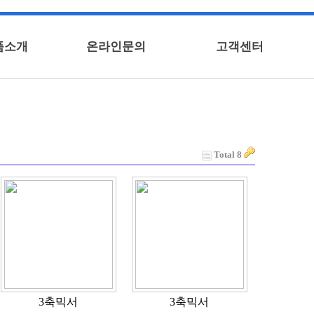
품소개
온라인문의
고객센터
Total 8
3축믹서
3축믹서